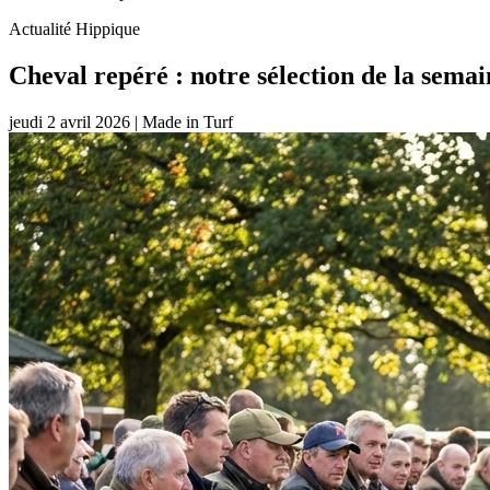
Actualité Hippique
Cheval repéré : notre sélection de la semai
jeudi 2 avril 2026
|
Made in Turf