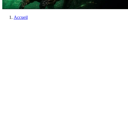
Accueil