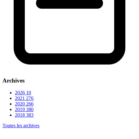
Archives
2026
10
2021
276
2020
266
2019
380
2018
383
Toutes les archives