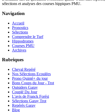
sélections et analyses des courses hippiques PMU.
Navigation
Accueil
Pronostics
Sélections
Comprendre le Turf
Hippodromes
Courses PMU
Archives
Rubriques
Cheval Repéré
Nos Sélections Ecoulées
Prono Quinté+ du jour
Bons Coups du Jour - Trot
Outsiders Garay
Couplé Du Jour
L'avis de Franck Forési
Sélections Garay Trot
Repérés Garay
Blog