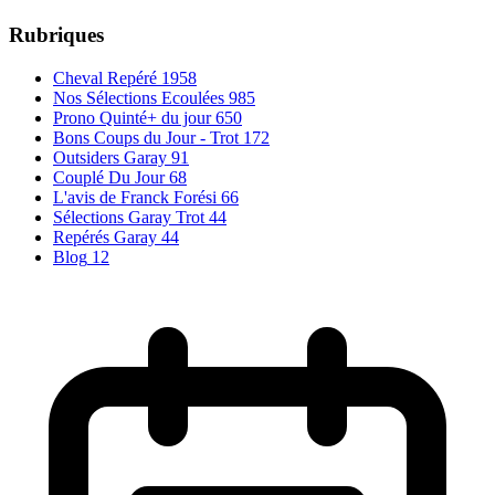
Rubriques
Cheval Repéré
1958
Nos Sélections Ecoulées
985
Prono Quinté+ du jour
650
Bons Coups du Jour - Trot
172
Outsiders Garay
91
Couplé Du Jour
68
L'avis de Franck Forési
66
Sélections Garay Trot
44
Repérés Garay
44
Blog
12