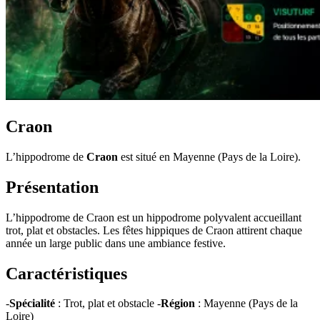
Craon
L’hippodrome de
Craon
est situé en Mayenne (Pays de la Loire).
Présentation
L’hippodrome de Craon est un hippodrome polyvalent accueillant
trot, plat et obstacles. Les fêtes hippiques de Craon attirent chaque
année un large public dans une ambiance festive.
Caractéristiques
-
Spécialité
: Trot, plat et obstacle -
Région
: Mayenne (Pays de la
Loire)