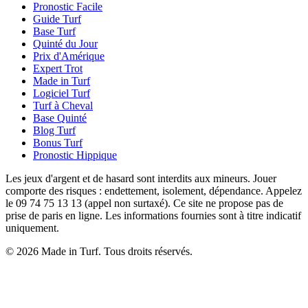
Pronostic Facile
Guide Turf
Base Turf
Quinté du Jour
Prix d'Amérique
Expert Trot
Made in Turf
Logiciel Turf
Turf à Cheval
Base Quinté
Blog Turf
Bonus Turf
Pronostic Hippique
Les jeux d'argent et de hasard sont interdits aux mineurs. Jouer
comporte des risques : endettement, isolement, dépendance. Appelez
le 09 74 75 13 13 (appel non surtaxé). Ce site ne propose pas de
prise de paris en ligne. Les informations fournies sont à titre indicatif
uniquement.
© 2026 Made in Turf. Tous droits réservés.