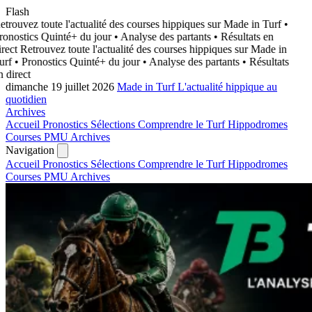
Flash
trouvez toute l'actualité des courses hippiques sur Made in Turf
•
onostics Quinté+ du jour • Analyse des partants • Résultats en
rect
Retrouvez toute l'actualité des courses hippiques sur Made in
urf
• Pronostics Quinté+ du jour • Analyse des partants • Résultats
 direct
dimanche 19 juillet 2026
Made in Turf
L'actualité hippique au
quotidien
Archives
Accueil
Pronostics
Sélections
Comprendre le Turf
Hippodromes
Courses PMU
Archives
Navigation
Accueil
Pronostics
Sélections
Comprendre le Turf
Hippodromes
Courses PMU
Archives