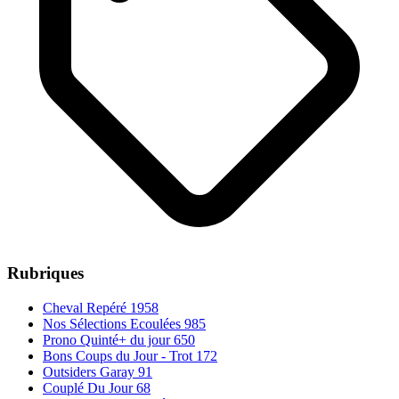
Rubriques
Cheval Repéré
1958
Nos Sélections Ecoulées
985
Prono Quinté+ du jour
650
Bons Coups du Jour - Trot
172
Outsiders Garay
91
Couplé Du Jour
68