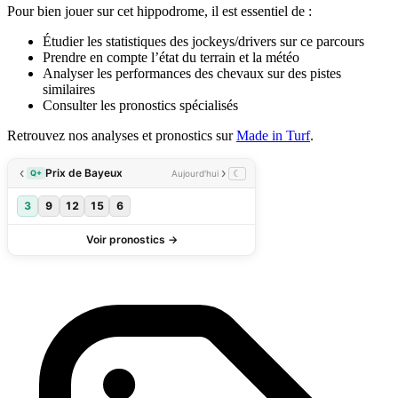
Pour bien jouer sur cet hippodrome, il est essentiel de :
Étudier les statistiques des jockeys/drivers sur ce parcours
Prendre en compte l’état du terrain et la météo
Analyser les performances des chevaux sur des pistes
similaires
Consulter les pronostics spécialisés
Retrouvez nos analyses et pronostics sur
Made in Turf
.