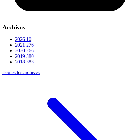
Archives
2026
10
2021
276
2020
266
2019
380
2018
383
Toutes les archives