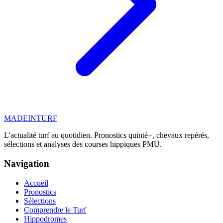
MADE
IN
TURF
L'actualité turf au quotidien. Pronostics quinté+, chevaux repérés,
sélections et analyses des courses hippiques PMU.
Navigation
Accueil
Pronostics
Sélections
Comprendre le Turf
Hippodromes