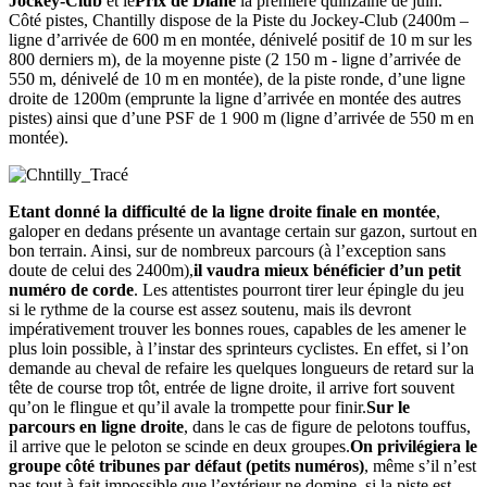
Jockey-Club
et le
Prix de Diane
la première quinzaine de juin.
Côté pistes, Chantilly dispose de la Piste du Jockey-Club (2400m –
ligne d’arrivée de 600 m en montée, dénivelé positif de 10 m sur les
800 derniers m), de la moyenne piste (2 150 m - ligne d’arrivée de
550 m, dénivelé de 10 m en montée), de la piste ronde, d’une ligne
droite de 1200m (emprunte la ligne d’arrivée en montée des autres
pistes) ainsi que d’une PSF de 1 900 m (ligne d’arrivée de 550 m en
montée).
Etant donné la difficulté de la ligne droite finale en montée
,
galoper en dedans présente un avantage certain sur gazon, surtout en
bon terrain. Ainsi, sur de nombreux parcours (à l’exception sans
doute de celui des 2400m),
il vaudra mieux bénéficier d’un petit
numéro de corde
. Les attentistes pourront tirer leur épingle du jeu
si le rythme de la course est assez soutenu, mais ils devront
impérativement trouver les bonnes roues, capables de les amener le
plus loin possible, à l’instar des sprinteurs cyclistes. En effet, si l’on
demande au cheval de refaire les quelques longueurs de retard sur la
tête de course trop tôt, entrée de ligne droite, il arrive fort souvent
qu’on le flingue et qu’il avale la trompette pour finir.
Sur le
parcours en ligne droite
, dans le cas de figure de pelotons touffus,
il arrive que le peloton se scinde en deux groupes.
On privilégiera le
groupe côté tribunes par défaut (petits numéros)
, même s’il n’est
pas tout à fait impossible que l’extérieur ne domine, si la piste est