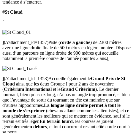
tendance à s’enterrer.
#
St Cloud
[
](/?attachment_id=1357)Piste (
corde à gauche
) de 2300 mètres
avec une ligne droite finale de 500 mètres en légère montée. Dispose
aussi d’un parcours en ligne droite de 900 mètres qui accueille
notamment la première course de l’année pour les 2 ans.[
](/?attachment_id=1353)Accueille également le
Grand Prix de St
Cloud
ainsi que les deux Groupe I pour 2 ans de novembre
(
Critérium International
et le
Grand Critérium
). Le dernier
tournant, bien qu’assez long, n’a pas un angle trop prononcé, si bien
que l’avantage de sortir du tournant en tête est moindre que sur
d’autres hippodromes.
La longue ligne droite permet à tout le
monde de s’exprimer
(chevaux allants comme les attentistes), et ce
sont généralement les meilleurs qui se mettent en évidence, sauf si le
terrain est très léger.
En terrain lourd
, les courses se jouent
généralement
en dehors
, et tout concurrent restant côté corde court à
sa perte.