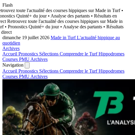
Flash
rouvez toute l'actualité des courses hippiques sur Made in Turf
•
onostics Quinté+ du jour • Analyse des partants • Résultats en
ect
Retrouvez toute l'actualité des courses hippiques sur Made in
rf
• Pronostics Quinté+ du jour • Analyse des partants • Résultats
direct
dimanche 19 juillet 2026
Made in Turf
L'actualité hippique au
quotidien
Archives
Accueil
Pronostics
Sélections
Comprendre le Turf
Hippodromes
Courses PMU
Archives
Navigation
Accueil
Pronostics
Sélections
Comprendre le Turf
Hippodromes
Courses PMU
Archives