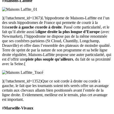
#
Maisons-Laffitte
](/?attachment_id=1367)L’hippodrome de Maisons-Laffitte est l’un
des seuls hippodromes de France qui permette de courir à la
fois
corde à gauche
et
corde à droite
. Passé cette particularité, et le
fait qu’il abrite aussi la
ligne droite la plus longue d’Europe
(avec
Newmarket), l’hippodrome ne dispose pas de la même renommée
que ses confrères parisiens (St Cloud, Chantilly, Longchamp,
Deauville) et offre dans l’ensemble des plateaux de moindre qualité.
Terre de sprint de par la nature de son programme et sa belle ligne
droite régulière, Maisons-Laffitte propose une autre particularité, qui
est d’offrir une
piste plus souple qu’ailleurs
, du fait de sa proximité
avec la Seine.[
](/?attachment_id=1352)Que ce soit corde à droite ou corde à
gauche, le fait que les tournants soient très serrés offre un avantage
certain aux chevaux allants bien positionnés avant l’entrée de la
ligne droite. Evidemment, meilleur est le terrain, plus cet avantage
est important.
#
Marseille-Vivaux