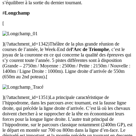
s’équilibrer à la sortie du dernier tournant.
#
Longchamp
[
](/?attachment_id=1342)Théâtre de la plus grande réunion de
courses de l’année, le Week-End de
l’Arc de Triomphe
, c’est le
joyau de la couronne en ce qui concerne la qualité des épreuves qui
s’y courent toute l’année. 5 pistes différentes sont à disposition
(Grande – 2750m / Moyenne : 2500m / Petite : 2150m / Nouvelle :
1400m / Ligne Droite : 1000m). Ligne droite d’arrivée de 550m
(650m au 2nd poteau).[
](/?attachment_id=1351)La principale caractéristique de
l’hippodrome, dans les parcours avec tournant, est la fausse ligne
droite, qui précède la ligne droite d’arrivée. C’est là où les chevaux
doivent chercher à se rapprocher de la tête en économisant leurs
forces pour la longue ligne droite. L’autre trait principal de
l’hippodrome, sur le parcours classique notamment (2400m GP), est
le départ en montée sur 700 ou 800m dans la ligne d’en-face. Le
dénivelé est important, et la montée précède un tournant en descente