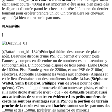
étant assez courte (400m) il est important d’être assez bien placé dès
le départ et d’entrée parmi les chevaux de tête à l’amorce du dernier
tournant pour espérer prendre un lot. On privilégiera les chevaux
ayant déjà bien couru sur le parcours.
#
Deauville
[
](/?attachment_id=1340)Principal théâtre des courses de plat en
août, Deauville dispose d’une PSF qui permet d’y courir toute
l’année, y compris en décembre ou de nombreuses mini-réunions y
sont organisées. L’hippodrome dispose de trois pistes (Ligne Droite
de 1600m, Piste Ronde gazon de 2200m, et une PSF de 2100m)
sélectives. Accueille également les ventes aux enchères (Arqana) et
est le lieu d’entrainement des entraîneurs installés là-bas (
Stéphane
Wattel, Yann Barberot, Philippe Van de Poële
pour ne citer
qu’eux). C’est un hippodrome sélectif sur toutes ses pistes, et même
si la ligne droite d’arrivée n’est « que » de 450m,
elle permet aussi
aux attentistes de se mettre en évidence
.
Les petits numéros de
corde ne sont pas avantagés sur la PSF où la portion de terrain
proche de la corde est souvent hachée
, surtout sur les parcours des
1300m et des 1500m. (préférer les numéros du milieu).[