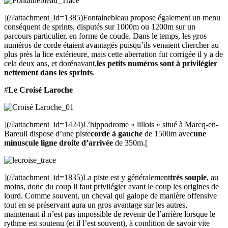
](/?attachment_id=1385)Fontainebleau propose également un menu
conséquent de sprints, disputés sur 1000m ou 1200m sur un
parcours particulier, en forme de coude. Dans le temps, les gros
numéros de corde étaient avantagés puisqu’ils venaient chercher au
plus près la lice extérieure, mais cette aberration fut corrigée il y a de
cela deux ans, et dorénavant,
les petits numéros sont à privilégier
nettement dans les sprints
.
#
Le Croisé Laroche
](/?attachment_id=1424)L’hippodrome « lillois » situé à Marcq-en-
Bareuil dispose d’une piste
corde à gauche
de 1500m avec
une
minuscule ligne droite d’arrivée
de 350m.[
](/?attachment_id=1835)La piste est y généralement
très souple
, au
moins, donc du coup il faut privilégier avant le coup les origines de
lourd. Comme souvent, un cheval qui galope de manière offensive
tout en se préservant aura un gros avantage sur les autres,
maintenant il n’est pas impossible de revenir de l’arrière lorsque le
rythme est soutenu (et il l’est souvent), à condition de savoir vite