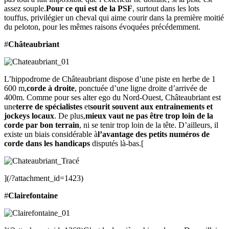
assez souple.
Pour ce qui est de la PSF
, surtout dans les lots
touffus, privilégier un cheval qui aime courir dans la première moitié
du peloton, pour les mêmes raisons évoquées précédemment.
#
Châteaubriant
L’hippodrome de Châteaubriant dispose d’une piste en herbe de 1
600 m,
corde à droite
, ponctuée d’une ligne droite d’arrivée de
400m. Comme pour ses alter ego du Nord-Ouest, Châteaubriant est
une
terre de spécialistes
et
sourit souvent aux entrainements et
jockeys locaux
. De plus,
mieux vaut ne pas être trop loin de la
corde par bon terrain
, ni se tenir trop loin de la tête. D’ailleurs, il
existe un biais considérable à
l’avantage des petits numéros de
corde dans les handicaps
disputés là-bas.[
](/?attachment_id=1423)
#
Clairefontaine