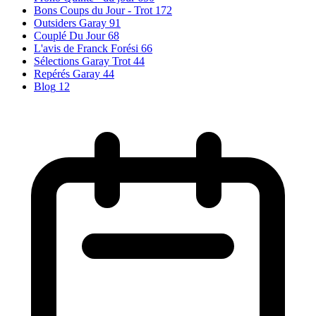
Bons Coups du Jour - Trot
172
Outsiders Garay
91
Couplé Du Jour
68
L'avis de Franck Forési
66
Sélections Garay Trot
44
Repérés Garay
44
Blog
12