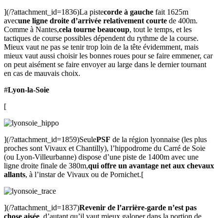
](/?attachment_id=1836)La piste
corde à gauche
fait 1625m
avec
une ligne droite d’arrivée relativement courte
de 400m.
Comme à Nantes,
cela tourne beaucoup
, tout le temps, et les
tactiques de course possibles dépendent du rythme de la course.
Mieux vaut ne pas se tenir trop loin de la tête évidemment, mais
mieux vaut aussi choisir les bonnes roues pour se faire emmener, car
on peut aisément se faire envoyer au large dans le dernier tournant
en cas de mauvais choix.
#
Lyon-la-Soie
[
](/?attachment_id=1859)Seule
PSF
de la région lyonnaise (les plus
proches sont Vivaux et Chantilly), l’hippodrome du Carré de Soie
(ou Lyon-Villeurbanne) dispose d’une piste de 1400m avec une
ligne droite finale de 380m,
qui offre un avantage net aux chevaux
allants
, à l’instar de Vivaux ou de Pornichet.[
](/?attachment_id=1837)
Revenir de l’arrière-garde n’est pas
chose aisée
, d’autant qu’il vaut mieux galoper dans la portion de