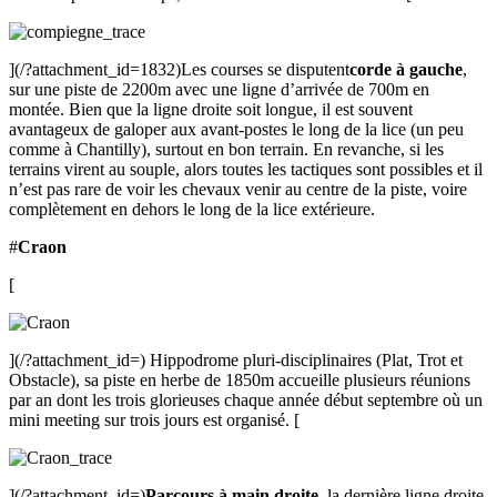
](/?attachment_id=1832)Les courses se disputent
corde à gauche
,
sur une piste de 2200m avec une ligne d’arrivée de 700m en
montée. Bien que la ligne droite soit longue, il est souvent
avantageux de galoper aux avant-postes le long de la lice (un peu
comme à Chantilly), surtout en bon terrain. En revanche, si les
terrains virent au souple, alors toutes les tactiques sont possibles et il
n’est pas rare de voir les chevaux venir au centre de la piste, voire
complètement en dehors le long de la lice extérieure.
#
Craon
[
](/?attachment_id=) Hippodrome pluri-disciplinaires (Plat, Trot et
Obstacle), sa piste en herbe de 1850m accueille plusieurs réunions
par an dont les trois glorieuses chaque année début septembre où un
mini meeting sur trois jours est organisé. [
](/?attachment_id=)
Parcours à main droite
, la dernière ligne droite