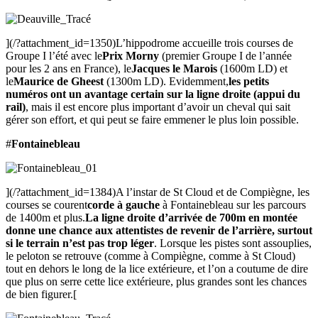
](/?attachment_id=1350)L’hippodrome accueille trois courses de
Groupe I l’été avec le
Prix Morny
(premier Groupe I de l’année
pour les 2 ans en France), le
Jacques le Marois
(1600m LD) et
le
Maurice de Gheest
(1300m LD). Evidemment,
les petits
numéros ont un avantage certain sur la ligne droite (appui du
rail)
, mais il est encore plus important d’avoir un cheval qui sait
gérer son effort, et qui peut se faire emmener le plus loin possible.
#
Fontainebleau
](/?attachment_id=1384)A l’instar de St Cloud et de Compiègne, les
courses se courent
corde à gauche
à Fontainebleau sur les parcours
de 1400m et plus.
La ligne droite d’arrivée de 700m en montée
donne une chance aux attentistes de revenir de l’arrière, surtout
si le terrain n’est pas trop léger
. Lorsque les pistes sont assouplies,
le peloton se retrouve (comme à Compiègne, comme à St Cloud)
tout en dehors le long de la lice extérieure, et l’on a coutume de dire
que plus on serre cette lice extérieure, plus grandes sont les chances
de bien figurer.[