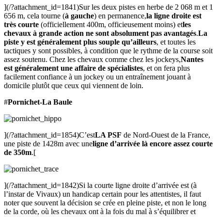
](/?attachment_id=1841)Sur les deux pistes en herbe de 2 068 m et 1
656 m, cela tourne (
à gauche
) en permanence,
la ligne droite est
très courte
(officiellement 400m, officieusement moins) et
les
chevaux à grande action ne sont absolument pas avantagés
.
La
piste y est généralement plus souple qu’ailleurs
, et toutes les
tactiques y sont possibles, à condition que le rythme de la course soit
assez soutenu. Chez les chevaux comme chez les jockeys,
Nantes
est généralement une affaire de spécialistes
, et on fera plus
facilement confiance à un jockey ou un entraînement jouant à
domicile plutôt que ceux qui viennent de loin.
#
Pornichet-La Baule
](/?attachment_id=1854)C’est
LA PSF
de Nord-Ouest de la France,
une piste de 1428m avec une
ligne d’arrivée là encore assez courte
de 350m
.[
](/?attachment_id=1842)Si la courte ligne droite d’arrivée est (à
l’instar de Vivaux) un handicap certain pour les attentistes, il faut
noter que souvent la décision se crée en pleine piste, et non le long
de la corde, où les chevaux ont à la fois du mal à s’équilibrer et