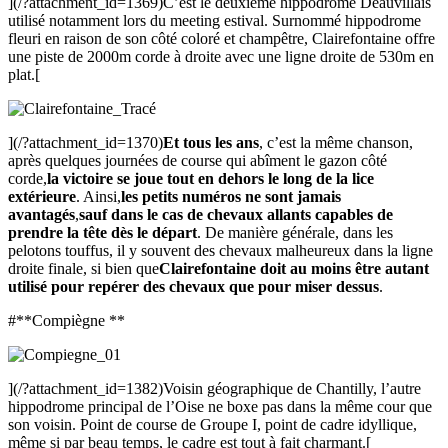
](/?attachment_id=1369)C’est le deuxième hippodrome Deauvillais
utilisé notamment lors du meeting estival. Surnommé hippodrome
fleuri en raison de son côté coloré et champêtre, Clairefontaine offre
une piste de 2000m corde à droite avec une ligne droite de 530m en
plat.[
](/?attachment_id=1370)
Et tous les ans
, c’est la même chanson,
après quelques journées de course qui abîment le gazon côté
corde,
la victoire se joue tout en dehors le long de la lice
extérieure
. Ainsi,
les petits numéros ne sont jamais
avantagés
,
sauf dans le cas de chevaux allants capables de
prendre la tête dès le départ
. De manière générale, dans les
pelotons touffus, il y souvent des chevaux malheureux dans la ligne
droite finale, si bien que
Clairefontaine doit au moins être autant
utilisé pour repérer des chevaux que pour miser dessus
.
#**Compiègne **
](/?attachment_id=1382)Voisin géographique de Chantilly, l’autre
hippodrome principal de l’Oise ne boxe pas dans la même cour que
son voisin. Point de course de Groupe I, point de cadre idyllique,
même si par beau temps, le cadre est tout à fait charmant.[