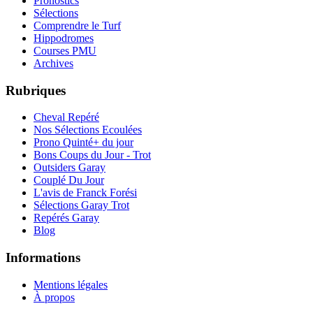
Pronostics
Sélections
Comprendre le Turf
Hippodromes
Courses PMU
Archives
Rubriques
Cheval Repéré
Nos Sélections Ecoulées
Prono Quinté+ du jour
Bons Coups du Jour - Trot
Outsiders Garay
Couplé Du Jour
L'avis de Franck Forési
Sélections Garay Trot
Repérés Garay
Blog
Informations
Mentions légales
À propos