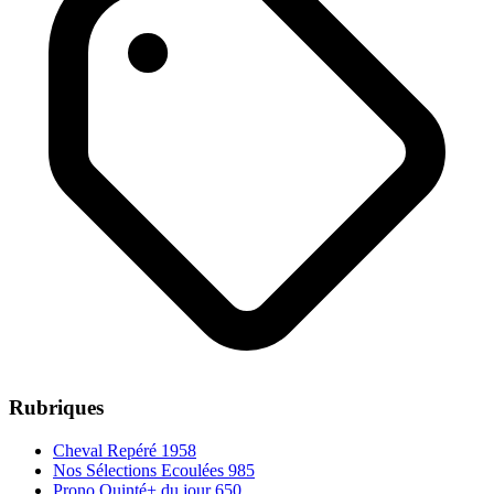
Rubriques
Cheval Repéré
1958
Nos Sélections Ecoulées
985
Prono Quinté+ du jour
650