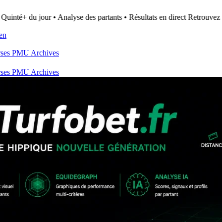
uinté+ du jour • Analyse des partants • Résultats en direct
Retrouvez to
ien
rses PMU
Archives
rses PMU
Archives