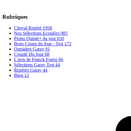
Rubriques
Cheval Repéré
1958
Nos Sélections Ecoulées
985
Prono Quinté+ du jour
650
Bons Coups du Jour - Trot
172
Outsiders Garay
91
Couplé Du Jour
68
L'avis de Franck Forési
66
Sélections Garay Trot
44
Repérés Garay
44
Blog
12