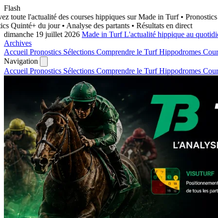
Flash
 toute l'actualité des courses hippiques sur Made in Turf
• Pronostics Q
s Quinté+ du jour • Analyse des partants • Résultats en direct
dimanche 19 juillet 2026
Made in Turf
L'actualité hippique au quotid
Archives
Accueil
Pronostics
Sélections
Comprendre le Turf
Hippodromes
Cou
Navigation
Accueil
Pronostics
Sélections
Comprendre le Turf
Hippodromes
Cou