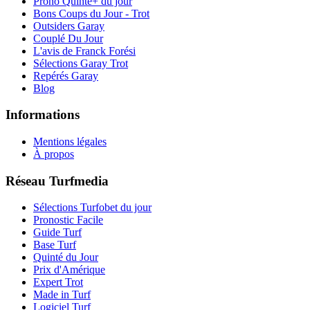
Prono Quinté+ du jour
Bons Coups du Jour - Trot
Outsiders Garay
Couplé Du Jour
L'avis de Franck Forési
Sélections Garay Trot
Repérés Garay
Blog
Informations
Mentions légales
À propos
Réseau Turfmedia
Sélections Turfobet du jour
Pronostic Facile
Guide Turf
Base Turf
Quinté du Jour
Prix d'Amérique
Expert Trot
Made in Turf
Logiciel Turf