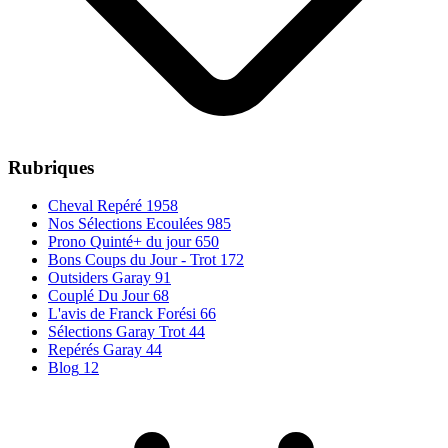
Rubriques
Cheval Repéré
1958
Nos Sélections Ecoulées
985
Prono Quinté+ du jour
650
Bons Coups du Jour - Trot
172
Outsiders Garay
91
Couplé Du Jour
68
L'avis de Franck Forési
66
Sélections Garay Trot
44
Repérés Garay
44
Blog
12