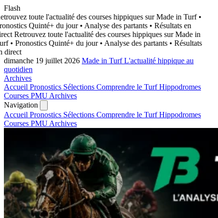
Flash
trouvez toute l'actualité des courses hippiques sur Made in Turf
•
onostics Quinté+ du jour • Analyse des partants • Résultats en
rect
Retrouvez toute l'actualité des courses hippiques sur Made in
urf
• Pronostics Quinté+ du jour • Analyse des partants • Résultats
 direct
dimanche 19 juillet 2026
Made in Turf
L'actualité hippique au
quotidien
Archives
Accueil
Pronostics
Sélections
Comprendre le Turf
Hippodromes
Courses PMU
Archives
Navigation
Accueil
Pronostics
Sélections
Comprendre le Turf
Hippodromes
Courses PMU
Archives