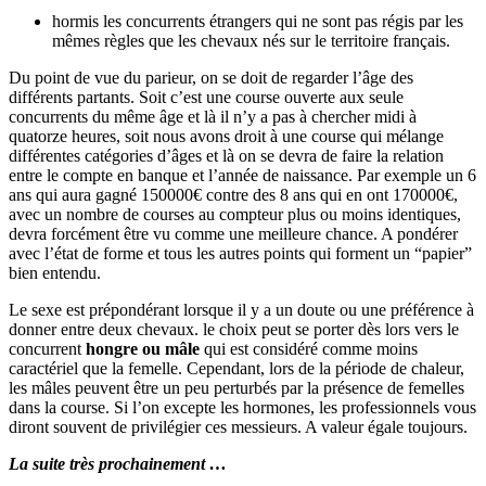
hormis les concurrents étrangers qui ne sont pas régis par les
mêmes règles que les chevaux nés sur le territoire français.
Du point de vue du parieur, on se doit de regarder l’âge des
différents partants. Soit c’est une course ouverte aux seule
concurrents du même âge et là il n’y a pas à chercher midi à
quatorze heures, soit nous avons droit à une course qui mélange
différentes catégories d’âges et là on se devra de faire la relation
entre le compte en banque et l’année de naissance. Par exemple un 6
ans qui aura gagné 150000€ contre des 8 ans qui en ont 170000€,
avec un nombre de courses au compteur plus ou moins identiques,
devra forcément être vu comme une meilleure chance. A pondérer
avec l’état de forme et tous les autres points qui forment un “papier”
bien entendu.
Le sexe est prépondérant lorsque il y a un doute ou une préférence à
donner entre deux chevaux. le choix peut se porter dès lors vers le
concurrent
hongre ou mâle
qui est considéré comme moins
caractériel que la femelle. Cependant, lors de la période de chaleur,
les mâles peuvent être un peu perturbés par la présence de femelles
dans la course. Si l’on excepte les hormones, les professionnels vous
diront souvent de privilégier ces messieurs. A valeur égale toujours.
La suite très prochainement …